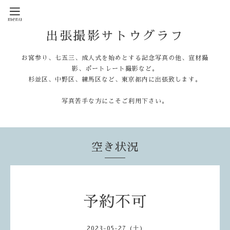
出張撮影サトウグラフ
お宮参り、七五三、成人式を始めとする記念写真の他、宣材撮
影、ポートレート撮影など。
杉並区、中野区、練馬区など、東京都内に出張致します。
写真苦手な方にこそご利用下さい。
空き状況
予約不可
2023-05-27 (土)