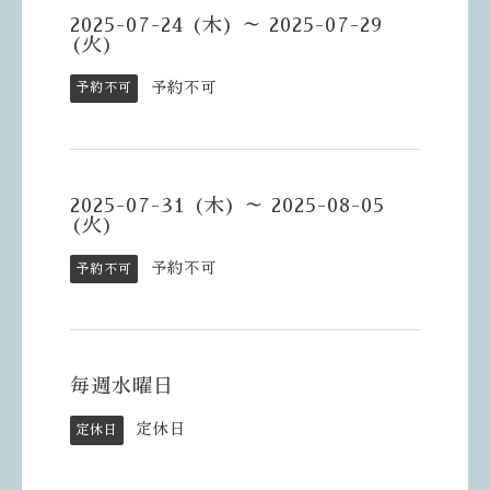
2025-07-24 (木) ～ 2025-07-29
(火)
予約不可
予約不可
2025-07-31 (木) ～ 2025-08-05
(火)
予約不可
予約不可
毎週水曜日
定休日
定休日