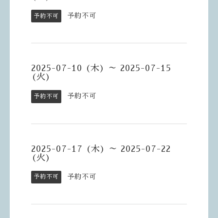
予約不可
予約不可
2025-07-10 (木) ～ 2025-07-15
(火)
予約不可
予約不可
2025-07-17 (木) ～ 2025-07-22
(火)
予約不可
予約不可